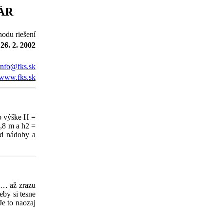
ÁR
hodu riešení
26. 2. 2002
info@fks.sk
www.fks.sk
vo výške H =
0,8 m a h2 =
od nádoby a
e … až zrazu
eby si tesne
Je to naozaj