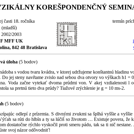
YZIKÁLNY KOREŠPONDENČNÝ SEMIN
ej časti 18. ročníka
termín príc
a (mladší)
k 2002/2003
DF MFF UK
lina, 842 48 Bratislava
avá úloha
(5 bodov)
 nádoba s vodou tvaru kvádra, v ktorej udržujeme konštantnú hladinu 
 Do jej steny navŕtame zvislo nad sebou dva otvory vo výškach h1 = 
na. Voda začne vytekať dvoma prúdmi von. V akej vzdialenosti l 
stola sa pretnú tieto dva prúdy? Tiažové zrýchlenie je g = 10 ms-2.
ah
(5 bodov)
rípajúc odlepí z prízemia. S divnými zvukmi sa šplhá vyššie a vyšši
Výťah sa rúti do hlbín a ty sa lúčiš so životom … Existuje povera, že k
m dostatočne rýchlo vyskočil proti smeru pádu, tak sa ti nič nestane. 
úste svoj názor odôvodniť!