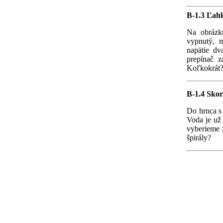
B-1.3 Ľah
Na obrázk
vypnutý, 
napätie dv
prepínač 
Koľkokrát
B-1.4 Sko
Do hrnca s
Voda je už 
vyberieme z
špirály?