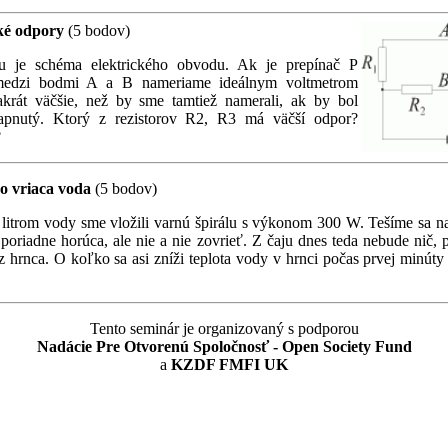
ké odpory
(5 bodov)
u je schéma elektrického obvodu. Ak je prepínač P
medzi bodmi A a B nameriame ideálnym voltmetrom
akrát väčšie, než by sme tamtiež namerali, ak by bol
zapnutý. Ktorý z rezistorov R2, R3 má väčší odpor?
?
ro vriaca voda
(5 bodov)
 litrom vody sme vložili varnú špirálu s výkonom 300 W. Tešíme sa na
poriadne horúca, ale nie a nie zovrieť. Z čaju dnes teda nebude nič, p
 hrnca. O koľko sa asi zníži teplota vody v hrnci počas prvej minúty
Tento seminár je organizovaný s podporou
Nadácie Pre Otvorenú Spoločnosť - Open Society Fund
a
KZDF FMFI UK