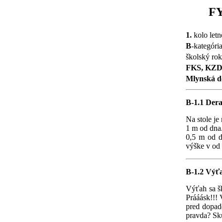
F
1.
kolo letn
B
-kategóri
školský ro
FKS, KZ
Mlynská do
B-1.1 Der
Na stole je
1 m od dna.
0,5 m od d
výške v od 
B-1.2 Výť
Výťah sa šk
Prááásk!!! 
pred dopado
pravda? Sk