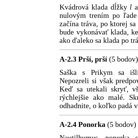
Kvádrová klada dĺžky
l
a
nulovým trením po ľade
začína tráva, po ktorej s
bude vykonávať klada, ke
ako ďaleko sa klada po tr
A-2.3 Prší, prší
(5 bodov)
Saška s Prikym sa išl
Nepozreli si však predpo
Keď sa utekali skryť, v
rýchlejšie ako malé. Sk
odhadnite, o koľko padá v
A-2.4 Ponorka
(5 bodov)
Nautilhumus, ponorka 