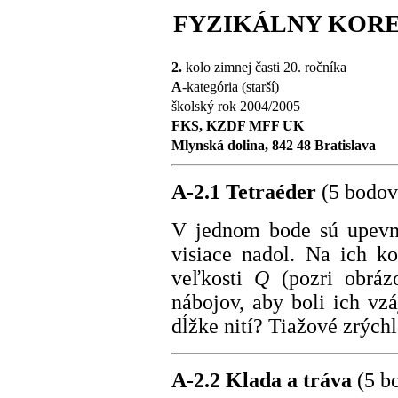
FYZIKÁLNY KOR
2.
kolo zimnej časti 20. ročníka
A
-kategória (starší)
školský rok 2004/2005
FKS, KZDF MFF UK
Mlynská dolina, 842 48 Bratislava
A-2.1 Tetraéder
(5 bodov
V jednom bode sú upevne
visiace nadol. Na ich k
veľkosti
Q
(pozri obráz
nábojov, aby boli ich vz
dĺžke nití? Tiažové zrých
A-2.2 Klada a tráva
(5 b