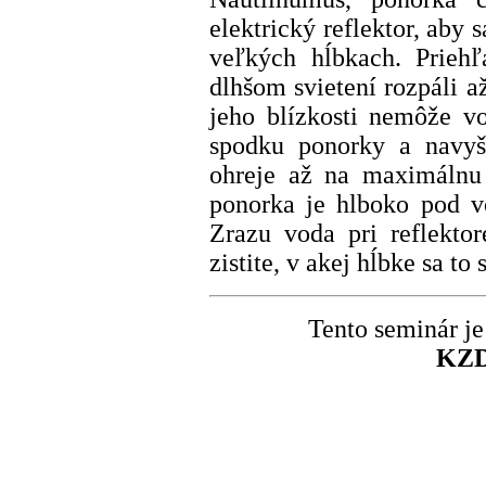
elektrický reflektor, aby
veľkých hĺbkach. Priehľ
dlhšom svietení rozpáli a
jeho blízkosti nemôže vo
spodku ponorky a navyše
ohreje až na maximálnu 
ponorka je hlboko pod v
Zrazu voda pri reflektor
zistite, v akej hĺbke sa to 
Tento seminár j
KZD